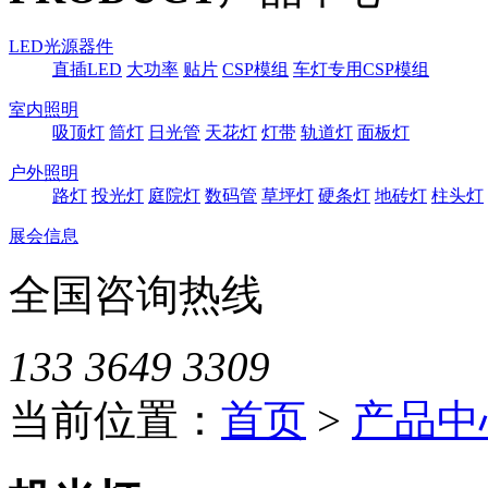
LED光源器件
直插LED
大功率
贴片
CSP模组
车灯专用CSP模组
室内照明
吸顶灯
筒灯
日光管
天花灯
灯带
轨道灯
面板灯
户外照明
路灯
投光灯
庭院灯
数码管
草坪灯
硬条灯
地砖灯
柱头灯
展会信息
全国咨询热线
133 3649 3309
当前位置：
首页
>
产品中