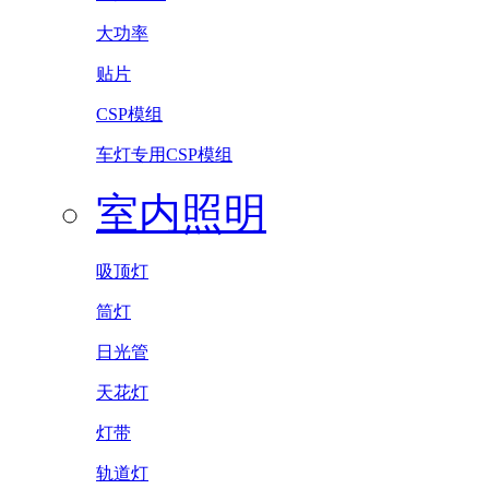
大功率
贴片
CSP模组
车灯专用CSP模组
室内照明
吸顶灯
筒灯
日光管
天花灯
灯带
轨道灯