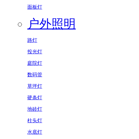
面板灯
户外照明
路灯
投光灯
庭院灯
数码管
草坪灯
硬条灯
地砖灯
柱头灯
水底灯