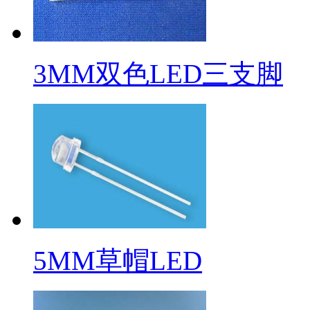
3MM双色LED三支脚
5MM草帽LED