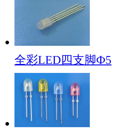
全彩LED四支脚Ф5