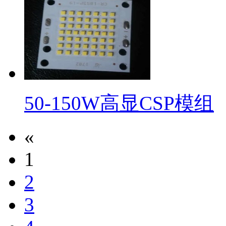
50-150W高显CSP模组
«
1
2
3