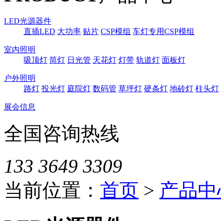
LED光源器件
直插LED
大功率
贴片
CSP模组
车灯专用CSP模组
室内照明
吸顶灯
筒灯
日光管
天花灯
灯带
轨道灯
面板灯
户外照明
路灯
投光灯
庭院灯
数码管
草坪灯
硬条灯
地砖灯
柱头灯
展会信息
全国咨询热线
133 3649 3309
当前位置：
首页
>
产品中