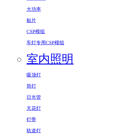
大功率
贴片
CSP模组
车灯专用CSP模组
室内照明
吸顶灯
筒灯
日光管
天花灯
灯带
轨道灯