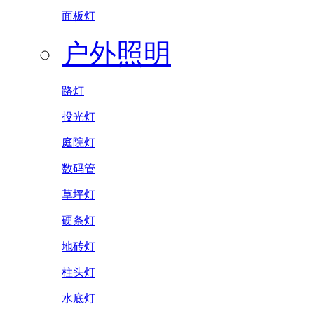
面板灯
户外照明
路灯
投光灯
庭院灯
数码管
草坪灯
硬条灯
地砖灯
柱头灯
水底灯