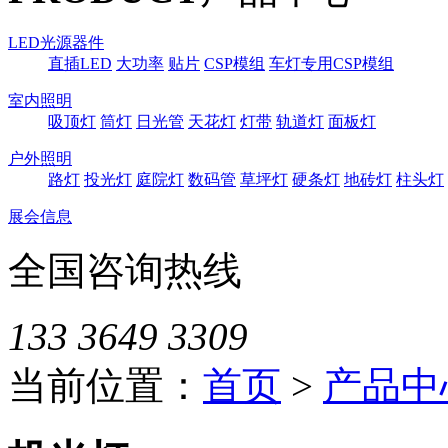
LED光源器件
直插LED
大功率
贴片
CSP模组
车灯专用CSP模组
室内照明
吸顶灯
筒灯
日光管
天花灯
灯带
轨道灯
面板灯
户外照明
路灯
投光灯
庭院灯
数码管
草坪灯
硬条灯
地砖灯
柱头灯
展会信息
全国咨询热线
133 3649 3309
当前位置：
首页
>
产品中