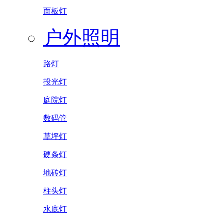
面板灯
户外照明
路灯
投光灯
庭院灯
数码管
草坪灯
硬条灯
地砖灯
柱头灯
水底灯