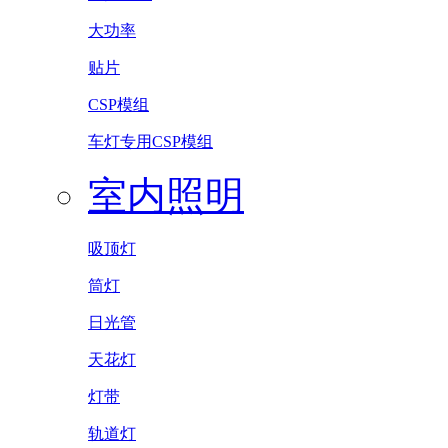
大功率
贴片
CSP模组
车灯专用CSP模组
室内照明
吸顶灯
筒灯
日光管
天花灯
灯带
轨道灯